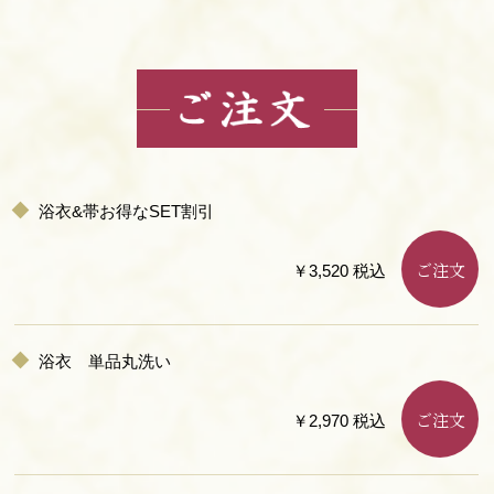
浴衣&帯お得なSET割引
ご注文
￥3,520 税込
浴衣 単品丸洗い
ご注文
￥2,970 税込