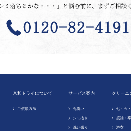
シミ落ちるかな・・・」
と悩む前に、まずご相談
京和ドライについて
サービス案内
クリーニ
ご依頼方法
丸洗い
七・五
シミ抜き
振袖・
洗い張り
浴衣